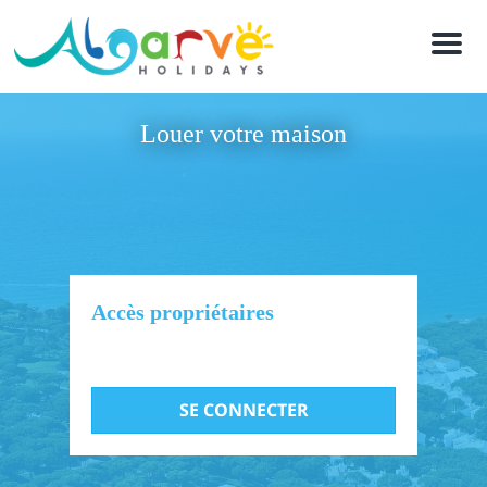
M
e
n
u
Louer votre maison
Accès propriétaires