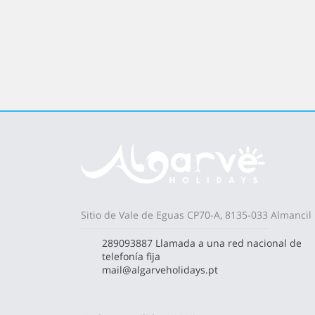
¡Reserva con nosotros las mejores
experiencias y actividades en el
Algarve! ...
Sitio de Vale de Eguas CP70-A, 8135-033 Almancil
289093887
Llamada a una red nacional de
telefonía fija
mail@algarveholidays.pt