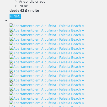
Ar-condicionado
70 m²
desde
62 £
/ noite
+ INFO