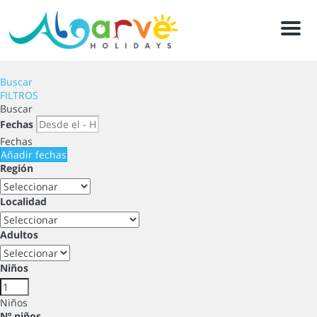
Men
Buscar
FILTROS
Buscar
Fechas
Fechas
Añadir fechas
Región
Localidad
Adultos
Niños
Niños
Nº niños